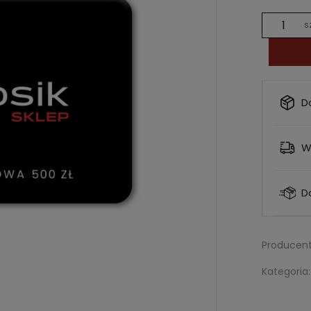
s
D
W
D
Producent
Kategoria: