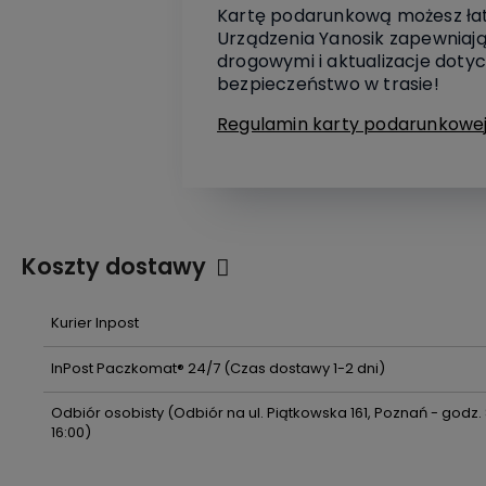
Kartę podarunkową możesz łatwo
Urządzenia Yanosik zapewniają
drogowymi i aktualizacje dotyc
bezpieczeństwo w trasie!
Regulamin karty podarunkowej
Koszty dostawy
Cena nie zawiera ewentualnych
Kurier Inpost
kosztów płatności
InPost Paczkomat® 24/7
(Czas dostawy 1-2 dni)
Odbiór osobisty
(Odbiór na ul. Piątkowska 161, Poznań - godz.
16:00)