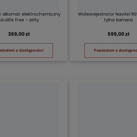
y alkomat elektrochemiczny
Wideorejestrator Navitel R
lcolife free - żółty
tylna kamera
369,00 zł
599,00 zł
wiadom o dostępności
Powiadom o dostępno