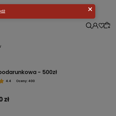
w
podarunkowa - 500zł
4.4
Oceny: 400
0 zł