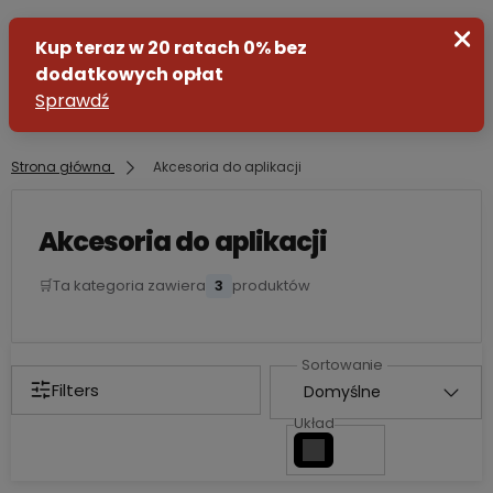
Strona główna
Akcesoria do aplikacji
Zaloguj się
Akcesoria do aplikacji
Załóż konto
🛒
Ta kategoria zawiera
3
produktów
Filters
Układ