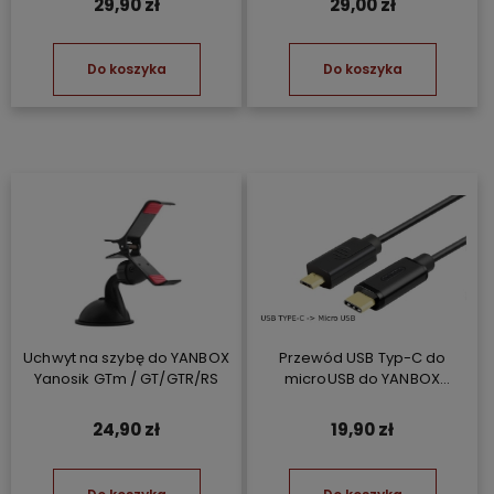
29,90 zł
29,00 zł
Do koszyka
Do koszyka
Uchwyt na szybę do YANBOX
Przewód USB Typ-C do
Yanosik GTm / GT/GTR/RS
microUSB do YANBOX
Yanosik XS/GTR/GT
24,90 zł
19,90 zł