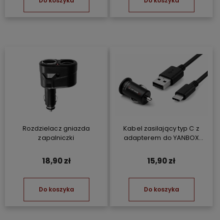
Do koszyka
Do koszyka
Rozdzielacz gniazda
Kabel zasilający typ C z
zapalniczki
adapterem do YANBOX
Yanosik GT/GTR/GTS/XS
18,90 zł
15,90 zł
Do koszyka
Do koszyka