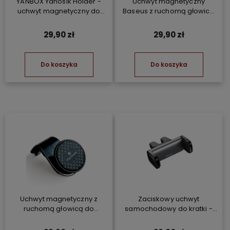
YANBOX Yanosik Holder -
Uchwyt magnetyczny
uchwyt magnetyczny do
Baseus z ruchomą głowicą
YANBOX Yanosik XS/GTR i
do YANBOX Yanosik
telefonu
29,90 zł
29,90 zł
Do koszyka
Do koszyka
Uchwyt magnetyczny z
Zaciskowy uchwyt
ruchomą głowicą do
samochodowy do kratki -
YANBOX Yanosik XS/GTR i
YANBOX Yanosik
telefonu
GTM/GT/GTR/RS