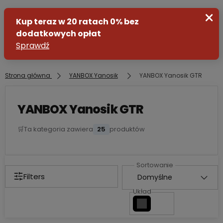
Strona główna
YANBOX Yanosik
YANBOX Yanosik GTR
Zaloguj się
YANBOX Yanosik GTR
Załóż konto
🛒
Ta kategoria zawiera
25
produktów
Filters
Układ