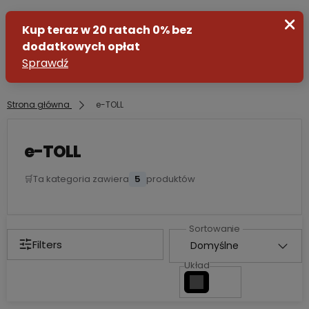
Strona główna
e-TOLL
Zaloguj się
e-TOLL
Załóż konto
🛒
Ta kategoria zawiera
5
produktów
Filters
Układ