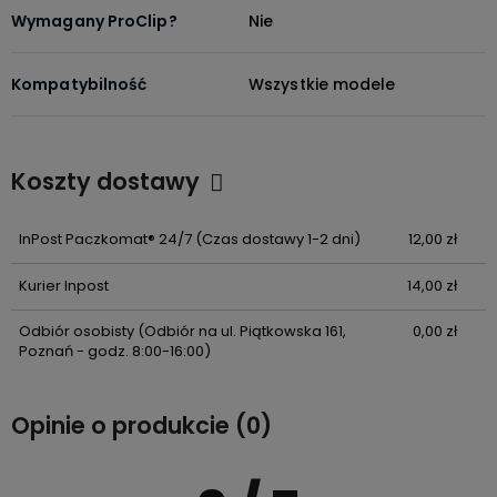
Wymagany ProClip?
Nie
Kompatybilność
Wszystkie modele
Koszty dostawy
Cena nie zawiera ewentualnych kosztów płatności
InPost Paczkomat® 24/7
(Czas dostawy 1-2 dni)
12,00 zł
Kurier Inpost
14,00 zł
Odbiór osobisty
(Odbiór na ul. Piątkowska 161,
0,00 zł
Poznań - godz. 8:00-16:00)
Opinie o produkcie (0)