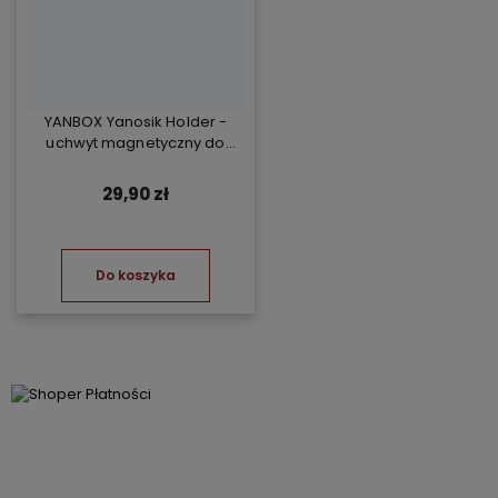
YANBOX Yanosik Holder -
uchwyt magnetyczny do
YANBOX Yanosik XS/GTR i
telefonu
29,90 zł
Do koszyka