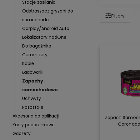
Stacje zasilania
Odstraszacz gryzoni do
Filters
samochodu
Carplay/Android Auto
Lokalizatory notiOne
Do bagażnika
Ceramizery
Kable
Ładowarki
Zapachy
samochodowe
Uchwyty
Pozostałe
Akcesoria do aplikacji
Zapach Samocho
Coronado
Karty podarunkowe
Gadżety