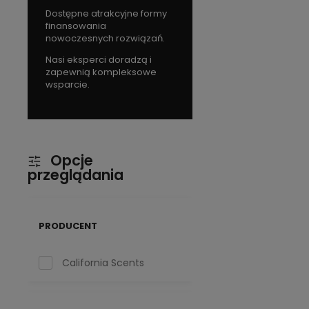
Dostępne atrakcyjne formy
finansowania
nowoczesnych rozwiązań.
Nasi eksperci doradzą i
zapewnią kompleksowe
wsparcie.
Opcje
przeglądania
PRODUCENT
California Scents