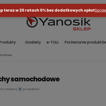
Produkty
Gadżety
e-TOLL
Porównanie produktó
chodowe
chy samochodowe
ria zawiera
3
produktów