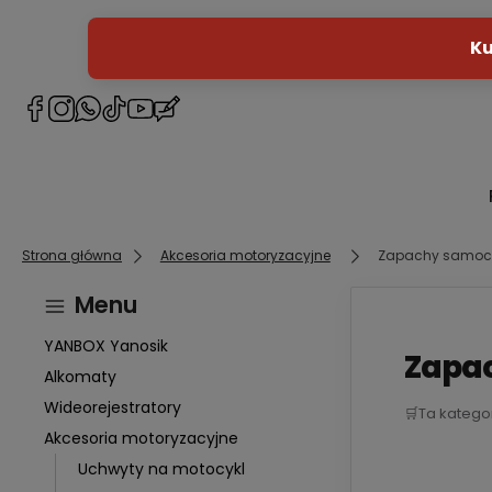
Strona główna
Akcesoria motoryzacyjne
Zapachy samo
Menu
YANBOX Yanosik
Zapa
Alkomaty
Wideorejestratory
🛒
Ta katego
Akcesoria motoryzacyjne
Uchwyty na motocykl