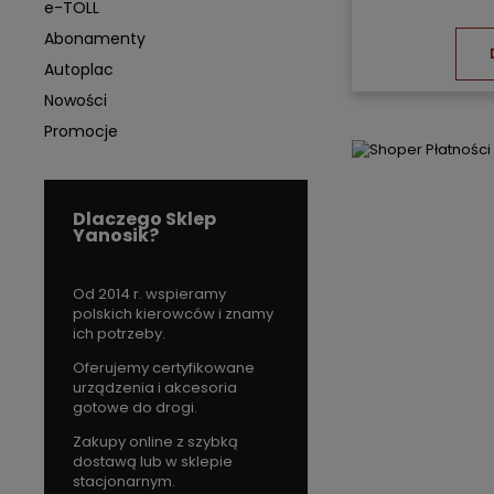
e-TOLL
Abonamenty
Autoplac
Nowości
Promocje
Dlaczego Sklep
Yanosik?
Od 2014 r. wspieramy
polskich kierowców i znamy
ich potrzeby.
Oferujemy certyfikowane
urządzenia i akcesoria
gotowe do drogi.
Zakupy online z szybką
dostawą lub w sklepie
stacjonarnym.