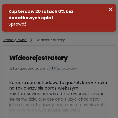
Strona główna
Wideorejestratory
Zaloguj się
Wideorejestratory
Załóż konto
🛒
Ta kategoria zawiera
74
produktów
Kamera samochodowa to gadżet, który z roku
na rok cieszy się coraz większym
zainteresowaniem wśród kierowców. I trudno
się temu dziwić. Może ona służyć chociażby
jako rejestrator jazdy podczas malowniczych
wakacyjnych wycieczek, ale wielu
zmotoryzowanych korzysta z niej przede