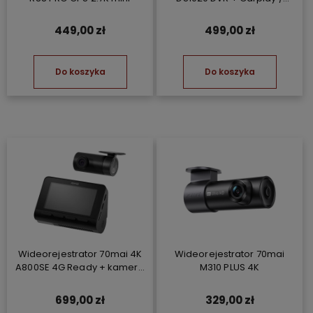
Android Auto + kamera
tylnia
449,00 zł
499,00 zł
Do koszyka
Do koszyka
Wideorejestrator 70mai 4K
Wideorejestrator 70mai
A800SE 4G Ready + kamera
M310 PLUS 4K
tylna 70mai RC22 Set
699,00 zł
329,00 zł