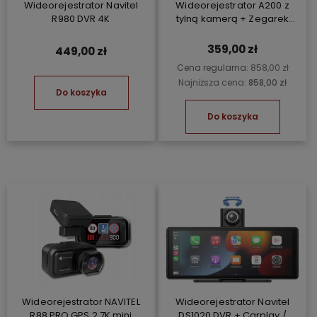
Wideorejestrator Navitel
Wideorejestrator A200 z
R980 DVR 4K
tylną kamerą + Zegarek
Maimo Watch R GPS
359,00 zł
449,00 zł
Cena regularna:
858,00 zł
Najniższa cena:
858,00 zł
Do koszyka
Do koszyka
Wideorejestrator NAVITEL
Wideorejestrator Navitel
R88 PRO GPS 2.7K mini
DS1020 DVR + Carplay /