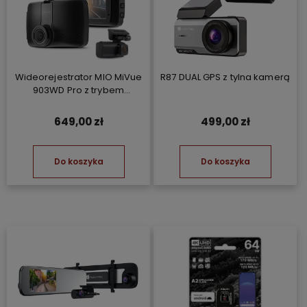
Wideorejestrator MIO MiVue
R87 DUAL GPS z tylna kamerą
903WD Pro z trybem
parkingowym
649,00 zł
499,00 zł
Do koszyka
Do koszyka