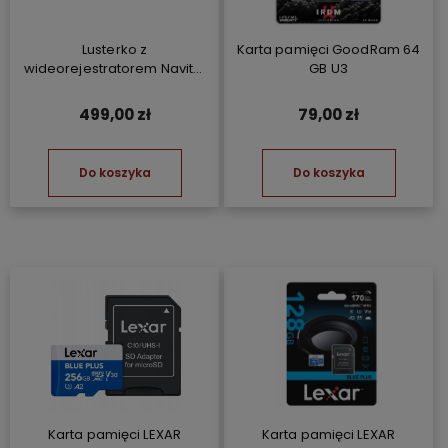
Lusterko z
Karta pamięci GoodRam 64
wideorejestratorem Navitel
GB U3
MR450 + kamera cofania +
GPS
499,00 zł
79,00 zł
Do koszyka
Do koszyka
Karta pamięci LEXAR
Karta pamięci LEXAR