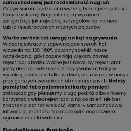
samochodowej jest rozdzielczość nagrań
.
Oczywiście im będzie ona wyższa, tym lepszej jakości
filmy uzyskamy. Nagrania będą wyraźne i
zarejestrują jak najwięcej szczegółów np. numery
tablic rejestracyjnych mijanych pojazdów.
Warto zwrócić też uwagę na kąt nagrywania
.
Wideorejestratory zapewniające szeroki kąt
widzenia np. 130-160°, powinny spełnić nasze
oczekiwania, gdyż zapewniają większy zakres
rejestracji obrazu. Ważne jest także, by rejestrator
jazdy dobrze radził sobie z nagrywaniem trasy w
wysokiej jakości nie tylko w dzień, ale również w nocy i
przy gorszych warunkach atmosferycznych.
Należy
pamiętać też o pojemności karty pamięci
,
zwłaszcza gdy planujemy długą podróż albo chcemy
korzystać z wideorejestratora na co dzień. Nie bez
znaczenia jest też wielkość kamery samochodowej i
łatwość jej montażu. Nie może nam ona bowiem
ograniczać pola widzenia
Dodatkowe funkcje