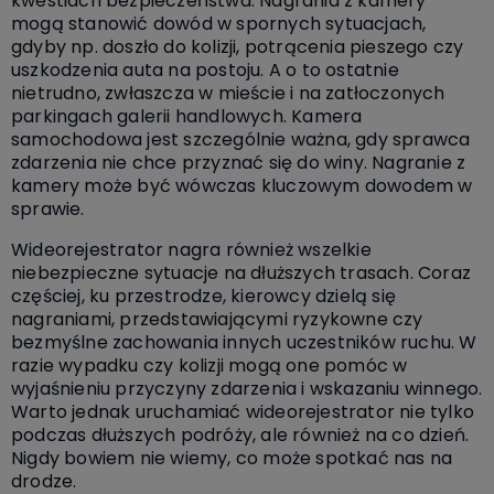
kwestiach bezpieczeństwa. Nagrania z kamery
mogą stanowić dowód w spornych sytuacjach,
gdyby np. doszło do kolizji, potrącenia pieszego czy
uszkodzenia auta na postoju. A o to ostatnie
nietrudno, zwłaszcza w mieście i na zatłoczonych
parkingach galerii handlowych. Kamera
samochodowa jest szczególnie ważna, gdy sprawca
zdarzenia nie chce przyznać się do winy. Nagranie z
kamery może być wówczas kluczowym dowodem w
sprawie.
Wideorejestrator nagra również wszelkie
niebezpieczne sytuacje na dłuższych trasach. Coraz
częściej, ku przestrodze, kierowcy dzielą się
nagraniami, przedstawiającymi ryzykowne czy
bezmyślne zachowania innych uczestników ruchu. W
razie wypadku czy kolizji mogą one pomóc w
wyjaśnieniu przyczyny zdarzenia i wskazaniu winnego.
Warto jednak uruchamiać wideorejestrator nie tylko
podczas dłuższych podróży, ale również na co dzień.
Nigdy bowiem nie wiemy, co może spotkać nas na
drodze.