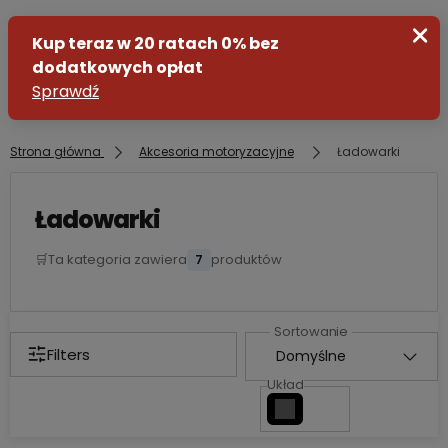
Strona główna
Akcesoria motoryzacyjne
Ładowarki
Zaloguj się
Ładowarki
Załóż konto
🛒
Ta kategoria zawiera
7
produktów
Filters
Układ