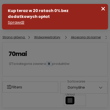
Strona główna
Wideorejestratory
Akcesoria do kamer
Zaloguj się
70mai
Załóż konto
🛒
Ta kategoria zawiera
9
produktów
Filters
Układ