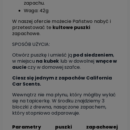
zapachu.
Waga: 42g
W naszej ofercie możecie Państwo nabyć i
przetestować te
kultowe puszki
zapachowe.
SPOSÓB UŻYCIA:
Otwórz puszkę i umieść ją
pod siedzeniem
,
w miejscu
na kubek
lub w dowolnej
wnęce w
aucie
czy w domowej szafce.
Ciesz się jednym z zapachów California
Car Scents.
Wewnątrz nie ma płynu, który mógłby wylać
się na tapicerkę. W środku znajdziemy 3
bloczki z drewna, nasączone zapachem,
który stopniowo odparowuje.
Parametry puszki zapachowej