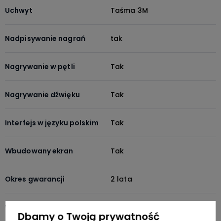
Uchwyt
Taśma 3M
Nadpisywanie nagrań
tak
Nagrywanie w pętli
Tak
Nagrywanie dźwięku
Tak
Interfejs w języku polskim
Tak
Wbudowany ekran
Tak
Okres gwarancji
2 lata
Wielkość ekranu
2" IPS
Dbamy o Twoją prywatność