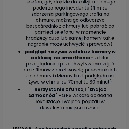
telefon, gdy dojdzie do kolizji lub innego
podejrzanego incydentu (film ze
zdarzenia parkingowego trafia na
chmurę, można go odtworzyć
bezpośrednio z chmury lub pobrać do
pamięci telefonu; w
momencie
kradzieży auta lub samej kamery takie
nagranie może uchwycić sprawców)
podgląd na żywo widoku z kamery w
aplikacji na smartfonie -
zdalne
przeglądanie i przechwytywanie zdjęć
oraz filmów z możliwością przesłania ich
do chmury (dzienny limit podglądu na
żywo w chmurze 70mai to 30 minut)
korzystanie z funkcji "znajdź
samochód" -
GPS wskaże dokładną
lokalizację Twojego pojazdu w
dowolnym miejscu i czasie
UWAGA! Aby korzystać z opcji sieciowych