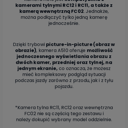
kamerami tylnymi RC12 i RC11, a także z
kamerą wewnętrzną FC02
. Jednakże,
można podłączyć tylko jedną kamerę
jednocześnie.
Dzięki trybowi
picture-in-picture (obraz w
obrazie)
, kamera A510 oferuje
możliwość
jednoczesnego wyświetlania obrazu z
dwóch kamer, przedniej oraz tylnej, na
jednym ekranie,
co oznacza, że możesz
mieć kompleksowy podgląd sytuacji
podczas jazdy zarówno z przodu, jak i z tyłu
pojazdu.
*Kamera tylna RC11, RC12 oraz wewnętrzna
FC02 nie są częścią tego zestawu i
należy dokupić wybrany model oddzielnie.