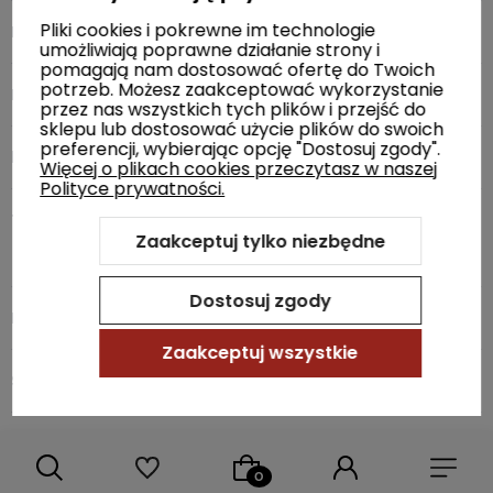
Pliki cookies i pokrewne im technologie
Rodzaj gniazda zasilania
USB-C
umożliwiają poprawne działanie strony i
pomagają nam dostosować ofertę do Twoich
potrzeb. Możesz zaakceptować wykorzystanie
Rodzaj zasilania
Akumulator
przez nas wszystkich tych plików i przejść do
sklepu lub dostosować użycie plików do swoich
preferencji, wybierając opcję "Dostosuj zgody".
kąt nagrywania
140°
Więcej o plikach cookies przeczytasz w naszej
Polityce prywatności.
Tryb parkingowy
Tak (Wymaga zastosowania
Zaakceptuj tylko niezbędne
adaptera UP03 lub UP04)
Dostosuj zgody
Bateria
500 mAh
Zaakceptuj wszystkie
Sensor
Sony STARVIS 2 IMX675
Rozdzielczosc nagrywania
2592 x 1944P HDR (4:3)
30FPS; 2560 x 1440P HDR