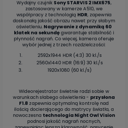
Wydajny czujnik
Sony STARVIS 2 IMX675
,
zastosowany w kamerze A510, we
współpracy z technologią
HDR
, zapewnia
doskonałą jakość obrazu nawet przy słabym
oświetleniu.
Nagrywanie z dynamiką 60
klatek na sekundę
gwarantuje stabilność i
płynność nagrań. Co więcej, kamera oferuje
wybór jednej z trzech rozdzielczości:
2592x1944 HDR (4:3) 30 kl./s
2560x1440 HDR (16:9) 30 kl./s
1920x1080 (60 kl./s)
Wideorejestrator świetnie radzi sobie w
warunkach słabego oświetlenia -
przysłona
F1.8
zapewnia optymalną kontrolę nad
ilością docierającego do matrycy światła, a
nowoczesna
technologia Night Owl Vision
podnosi jakość nagrań nocnych,
zapewniając lepszą klarowność, nasycenie