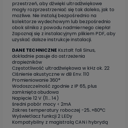
przestrzeń, aby dźwięki ultradźwiękowe
mogły rozprzestrzeniać się tak daleko, jak to
możliwe. Nie instaluj bezpośrednio na
kolektorze wydechowym lub bezpośrednio
obok silnika z powodu nadmiernego ciepła!
Zapoznaj się z instalacyjnym plikiem PDF, aby
uzyskać dalsze instrukcje instalacji.
DANE TECHNICZNE
Kształt fali Sinus,
dokładnie pasuje do ostrzeżenia
drapieżników
Częstotliwość ultradźwiękowa w kHz ok. 22
Ciśnienie akustyczne w dB Env. 110
Promieniowanie 360°
Wodoszczelność zgodnie z IP 65, plus
zamknięta obudowa
Napięcie 12 V (11... 14)
średni pobór mocy < 2mA
Zakres temperatury roboczej -25..+80°C
Wyświetlacz funkcji 2 LEDy
Kompatybilny z magistralą CAN i hybrydą