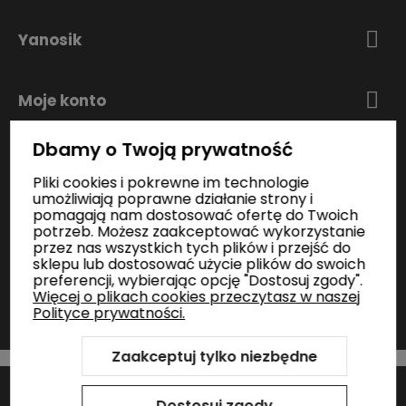
Yanosik
Moje konto
Dbamy o Twoją prywatność
Zakupy
Pliki cookies i pokrewne im technologie
umożliwiają poprawne działanie strony i
pomagają nam dostosować ofertę do Twoich
Informacje
potrzeb. Możesz zaakceptować wykorzystanie
przez nas wszystkich tych plików i przejść do
sklepu lub dostosować użycie plików do swoich
preferencji, wybierając opcję "Dostosuj zgody".
Kontakt
Więcej o plikach cookies przeczytasz w naszej
Polityce prywatności.
Zaakceptuj tylko niezbędne
Szablon Shoper Modern 3.0™
od GrowCommerce
Sklep internetowy Shoper Premium
Dostosuj zgody