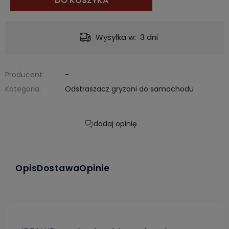
DO KOSZYKA
Dostawa:
od 12,00 zł
- InPost Paczko
Producent:
-
Kategoria:
Odstraszacz gryzoni do samochodu
dodaj opinię
Opis
Dostawa
Opinie