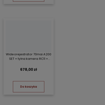
Wideorejestrator 70mai A200
SET + tylna kamera RC11 +
Kompresor TP07
678,00 zł
Do koszyka