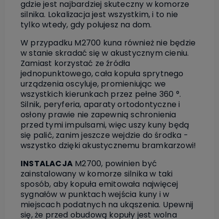
gdzie jest najbardziej skuteczny w komorze
silnika. Lokalizacja jest wszystkim, i to nie
tylko wtedy, gdy polujesz na dom.
W przypadku M2700 kuna również nie będzie
w stanie skradać się w akustycznym cieniu.
Zamiast korzystać ze źródła
jednopunktowego, cała kopuła sprytnego
urządzenia oscyluje, promieniując we
wszystkich kierunkach przez pełne 360 °.
Silnik, peryferia, aparaty ortodontyczne i
osłony prawie nie zapewnią schronienia
przed tymi impulsami, więc uszy kuny będą
się palić, zanim jeszcze wejdzie do środka -
wszystko dzięki akustycznemu bramkarzowi!
INSTALACJA
M2700, powinien być
zainstalowany w komorze silnika w taki
sposób, aby kopuła emitowała najwięcej
sygnałów w punktach wejścia kuny i w
miejscach podatnych na ukąszenia. Upewnij
się, że przed obudową kopuły jest wolna