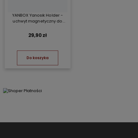
YANBOX Yanosik Holder -
uchwyt magnetyczny do
YANBOX Yanosik XS/GTR i
telefonu
29,90 zł
Do koszyka