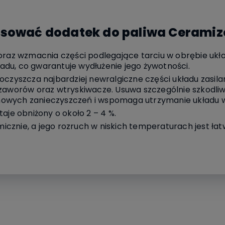
osować dodatek do paliwa Ceramiz
oraz wzmacnia części podlegające tarciu w obrębie ukła
du, co gwarantuje wydłużenie jego żywotności.
oczyszcza najbardziej newralgiczne części układu zasilan
zaworów oraz wtryskiwacze. Usuwa szczególnie szkodliwe
owych zanieczyszczeń i wspomaga utrzymanie układu w
aje obniżony o około 2 – 4 %.
amicznie, a jego rozruch w niskich temperaturach jest łatw