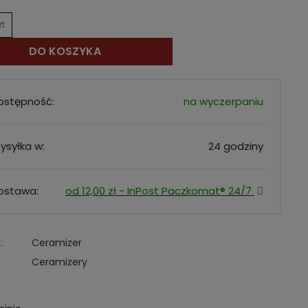
zt.
DO KOSZYKA
ostępność:
na wyczerpaniu
ysyłka w:
24 godziny
ostawa:
od 12,00 zł
- InPost Paczkomat® 24/7
:
Ceramizer
Ceramizery