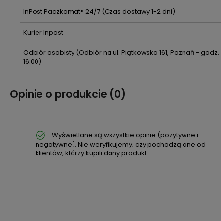
Cena nie zawiera ewentualnych
InPost Paczkomat® 24/7
(Czas dostawy 1-2 dni)
kosztów płatności
Kurier Inpost
Odbiór osobisty
(Odbiór na ul. Piątkowska 161, Poznań - godz.
16:00)
Opinie o produkcie (0)
Wyświetlane są wszystkie opinie (pozytywne i
negatywne). Nie weryfikujemy, czy pochodzą one od
klientów, którzy kupili dany produkt.