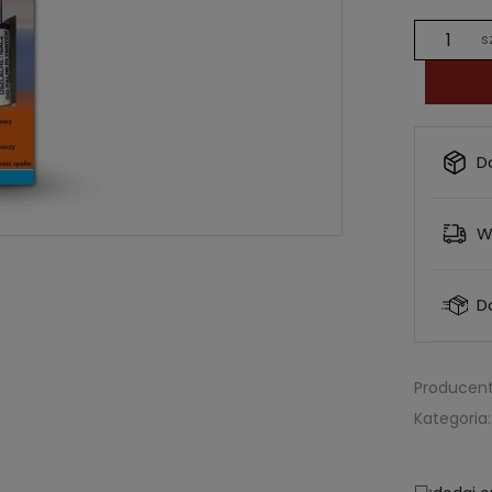
s
D
W
D
Producent
Kategoria: