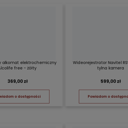
y alkomat elektrochemiczny
Wideorejestrator Navitel R
lcolife free - żółty
tylna kamera
369,00 zł
599,00 zł
wiadom o dostępności
Powiadom o dostępno