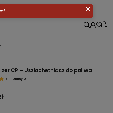
w
zer CP – Uszlachetniacz do paliwa
5
Oceny: 2
zł