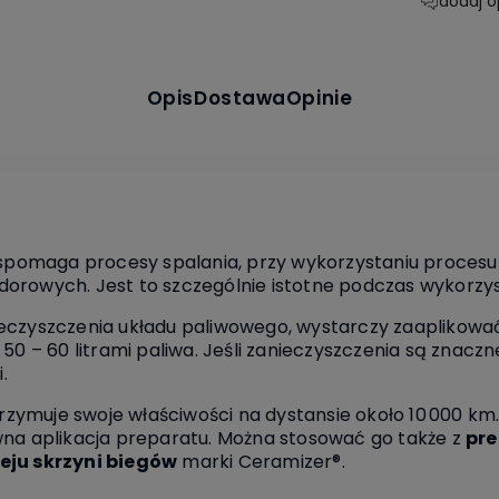
dodaj o
Opis
Dostawa
Opinie
pomaga procesy spalania, przy wykorzystaniu procesu 
rowych. Jest to szczególnie istotne podczas wykorzysty
eczyszczenia układu paliwowego, wystarczy zaaplikować
 50 – 60 litrami paliwa. Jeśli zanieczyszczenia są znaczn
.
rzymuje swoje właściwości na dystansie około 10 000 km.
wna aplikacja preparatu. Można stosować go także z
pr
eju skrzyni biegów
marki Ceramizer®.