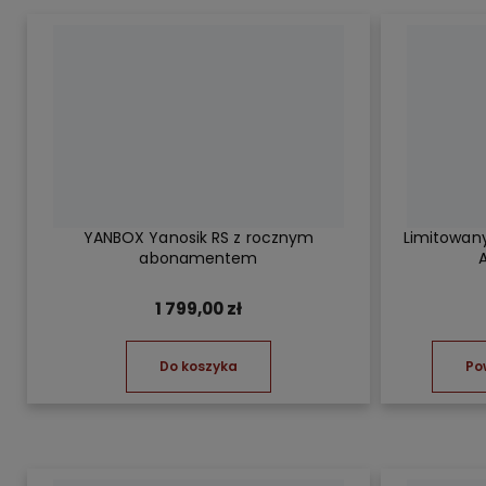
YANBOX Yanosik RS z rocznym
Limitowan
abonamentem
A
1 799,00 zł
Do koszyka
Po