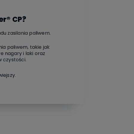
er® CP?
du zasilania paliwem.
ia paliwem, takie jak
 nagary i laki oraz
 czystości.
iejszy.