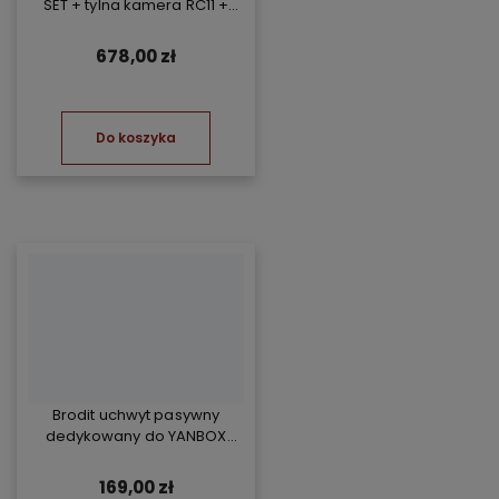
SET + tylna kamera RC11 +
Kompresor TP07
678,00 zł
Do koszyka
Brodit uchwyt pasywny
dedykowany do YANBOX
Yanosik RS
169,00 zł