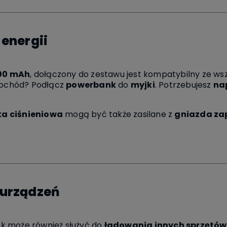
 energii
00 mAh
, dołączony do zestawu jest kompatybilny ze ws
mochód? Podłącz
powerbank
do
myjki
. Potrzebujesz
na
ka ciśnieniowa
mogą być także zasilane z
gniazda zap
 urządzeń
 może również służyć do
ładowania innych sprzętów