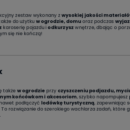
nkcyjny zestaw wykonany z
wysokiej jakości materiał
 także do użytku
w ogrodzie, domu
oraz podczas
wyjaz
z
karoserię pojazdu i
odkurzysz
wnętrze, dbając o porzą
ym się nie kończą!
k
ę także
w ogrodzie
przy
czyszczeniu podjazdu, myciu
dnym końcówkom i akcesoriom
, szybko napompujesz
 nawet podłączyć
lodówkę turystyczną
, zapewniając 
o rozwiązanie do szerokiego wachlarza zadań, które gw
.