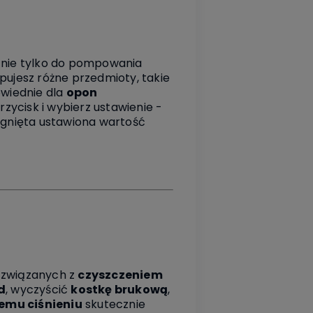
y nie tylko do pompowania
pujesz różne przedmioty, takie
owiednie dla
opon
zycisk i wybierz ustawienie -
iągnięta ustawiona wartość
h związanych z
czyszczeniem
d
, wyczyścić
kostkę brukową
,
emu ciśnieniu
skutecznie