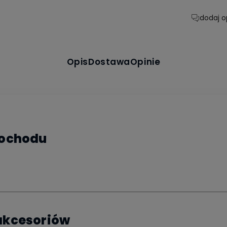
dodaj o
Opis
Dostawa
Opinie
mochodu
akcesoriów