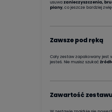
usuwa
zanieczyszczenia, br
piany
, co jeszcze bardziej z
Zawsze pod ręką
Cały zestaw zapakowany jest
jesteś. Nie musisz szukać
źródł
Zawartość zestaw
W zestawie znajduje się powe