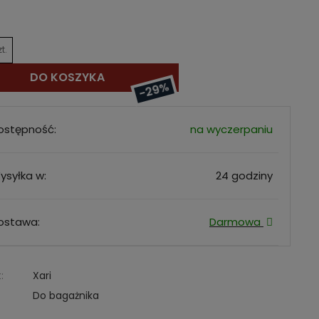
zt.
DO KOSZYKA
-29%
ostępność:
na wyczerpaniu
ysyłka w:
24 godziny
ostawa:
Darmowa
:
Xari
Do bagażnika