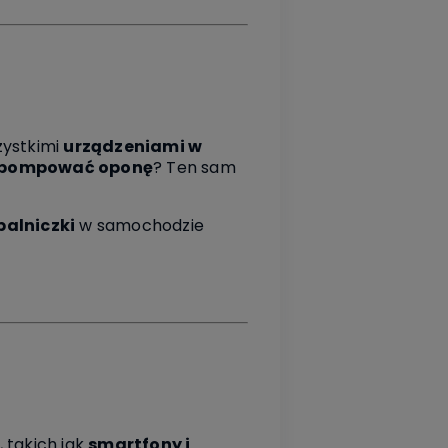
zystkimi
urządzeniami w
pompować oponę
? Ten sam
alniczki
w samochodzie
, takich jak
smartfony i