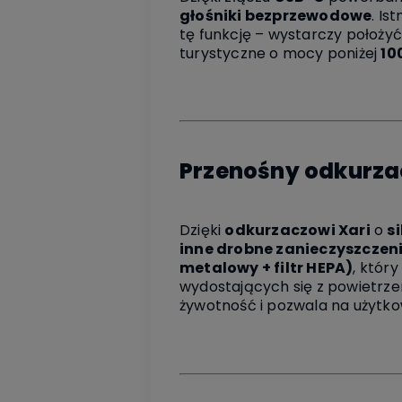
głośniki bezprzewodowe
. Is
tę funkcję – wystarczy położ
turystyczne o mocy poniżej
10
Przenośny odkurza
Dzięki
odkurzaczowi Xari
o
si
inne drobne zanieczyszczen
metalowy + filtr HEPA)
, któr
wydostających się z powietr
żywotność i pozwala na użytko