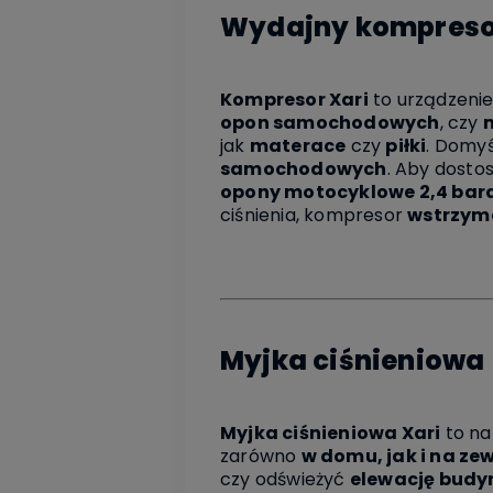
Wydajny kompreso
Kompresor Xari
to urządzenie
opon samochodowych
, czy
jak
materace
czy
piłki
. Domy
samochodowych
. Aby dosto
opony motocyklowe 2,4 bara, 
ciśnienia, kompresor
wstrzym
Myjka ciśnieniowa
Myjka ciśnieniowa Xari
to na
zarówno
w domu, jak i na ze
czy odświeżyć
elewację budy