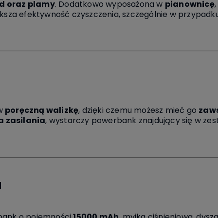
ud oraz plamy
. Dodatkowo wyposażona w
pianownicę
większa efektywność czyszczenia, szczególnie w przypad
 w
poręczną walizkę
, dzięki czemu możesz mieć go
zaws
a zasilania
, wystarczy powerbank znajdujący się w zes
u
rbank o pojemności
15000 mAh
, myjka ciśnieniowa, dysza