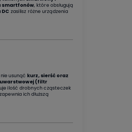
a smartfonów
, które obsługują
a DC
zasilisz różne urządzenia
znie usunąć
kurz, sierść oraz
wuwarstwowej (filtr
zuje ilość drobnych cząsteczek
 zapewnia ich dłuższą