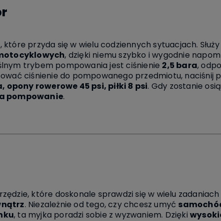
r
, które przyda się w wielu codziennych sytuacjach. Służ
motocyklowych
, dzięki niemu szybko i wygodnie napom
ślnym trybem pompowania jest ciśnienie
2,5 bara
, odp
sować ciśnienie do pompowanego przedmiotu, naciśnij pr
opony rowerowe 45 psi, piłki 8 psi
. Gdy zostanie os
a pompowanie
.
rzędzie, które doskonale sprawdzi się w wielu zadaniac
wnątrz
. Niezależnie od tego, czy chcesz umyć
samochó
nku
, ta myjka poradzi sobie z wyzwaniem. Dzięki
wysoki