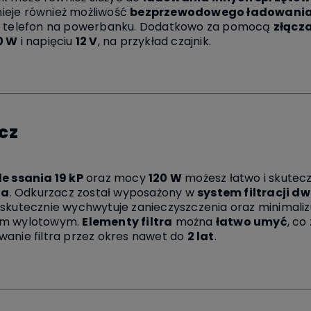
tnieje również możliwość
bezprzewodowego ładowani
yć telefon na powerbanku. Dodatkowo za pomocą
złącz
0 W
i napięciu
12 V
, na przykład czajnik.
cz
le ssania 19 kP
oraz mocy
120 W
możesz łatwo i skutec
ia
. Odkurzacz został wyposażony w
system filtracji d
y skutecznie wychwytuje zanieczyszczenia oraz minimali
zem wylotowym.
Elementy filtra
można
łatwo umyć
, co
wanie filtra przez okres nawet do
2 lat
.