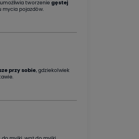
, umożliwia tworzenie
gęstej
ku mycia pojazdów.
ze przy sobie
, gdziekolwiek
tawie.
 do myjki, wąż do myjki,