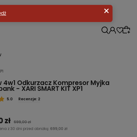
w
P1
w 4w1 Odkurzacz Kompresor Myjka
ank - XARI SMART KIT XP1
5.0
Recenzje: 2
0 zł
699,00 zł
ena z 30 dni przed obniżką:
699,00 zł