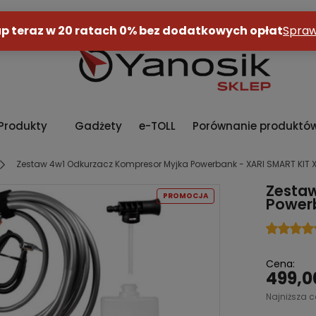
Produkty
Gadżety
e-TOLL
Porównanie produktó
Zestaw 4w1 Odkurzacz Kompresor Myjka Powerbank - XARI SMART KIT X
Zesta
PROMOCJA
Powerb
Cena:
499,0
Najniższa c