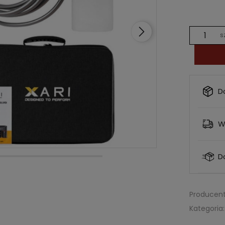
s
D
W
D
Producent
Kategoria: