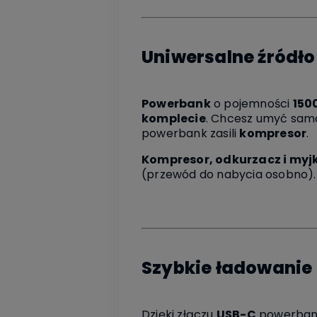
Uniwersalne źródło
Powerbank
o pojemności
150
komplecie
. Chcesz umyć sa
powerbank zasili
kompresor
.
Kompresor, odkurzacz i myj
(przewód do nabycia osobno).
Szybkie ładowanie
Dzięki złączu
USB-C
powerbank