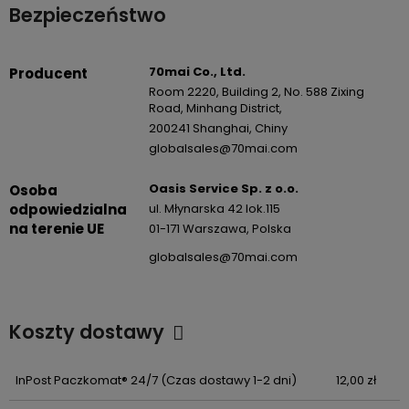
Bezpieczeństwo
70mai Co., Ltd.
Producent
Room 2220, Building 2, No. 588 Zixing
Road, Minhang District,
200241 Shanghai, Chiny
globalsales@70mai.com
Oasis Service Sp. z o.o.
Osoba
odpowiedzialna
ul. Młynarska 42 lok.115
na terenie UE
01-171 Warszawa, Polska
globalsales@70mai.com
Koszty dostawy
Cena nie zawiera ewentualnych kosztów płatności
InPost Paczkomat® 24/7
(Czas dostawy 1-2 dni)
12,00 zł