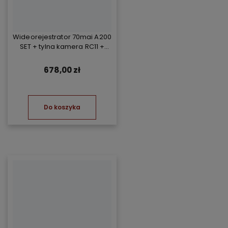
Wideorejestrator 70mai A200
SET + tylna kamera RC11 +
Kompresor TP07
678,00 zł
Do koszyka