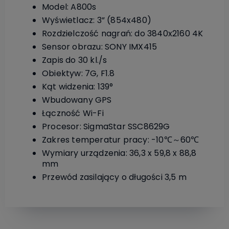
Model: A800s
Wyświetlacz: 3” (854x480)
Rozdzielczość nagrań: do 3840x2160 4K
Sensor obrazu: SONY IMX415
Zapis do 30 kl./s
Obiektyw: 7G, F1.8
Kąt widzenia: 139°
Wbudowany GPS
Łączność Wi-Fi
Procesor: SigmaStar SSC8629G
Zakres temperatur pracy: -10℃～60℃
Wymiary urządzenia: 36,3 x 59,8 x 88,8
mm
Przewód zasilający o długości 3,5 m