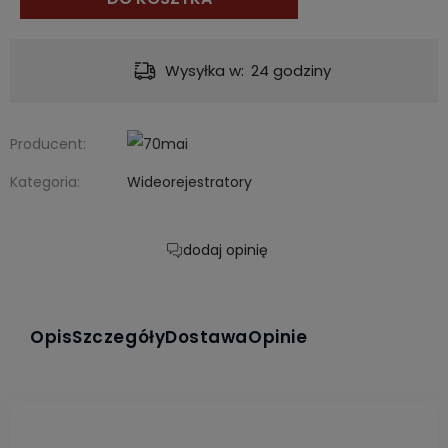
Dostawa:
od 12,00 zł
- InPost Paczkomat® 24/7
Producent:
Kategoria:
Wideorejestratory
dodaj opinię
Opis
Szczegóły
Dostawa
Opinie