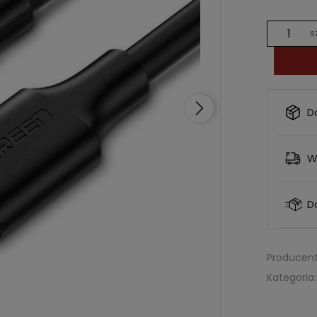
s
D
W
D
Producent
Kategoria: