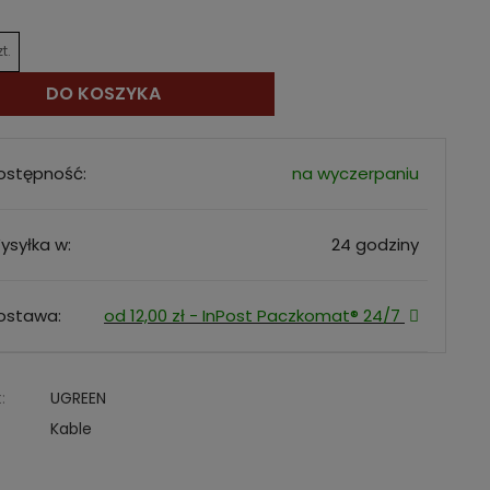
zt.
DO KOSZYKA
ostępność:
na wyczerpaniu
ysyłka w:
24 godziny
ostawa:
od 12,00 zł
- InPost Paczkomat® 24/7
:
UGREEN
Kable