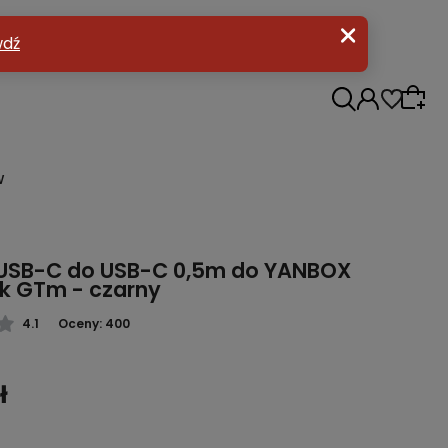
w
 USB-C do USB-C 0,5m do YANBOX
k GTm - czarny
4.1
Oceny: 400
ł