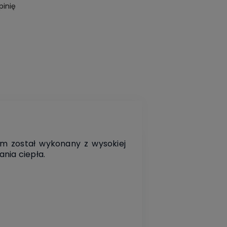
pinię
cm został wykonany z wysokiej
nia ciepła.