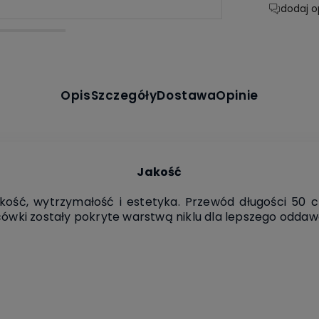
dodaj o
Opis
Szczegóły
Dostawa
Opinie
Jakość
kość, wytrzymałość i estetyka. Przewód długości 50 
cówki zostały pokryte warstwą niklu dla lepszego oddawa