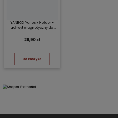
YANBOX Yanosik Holder -
uchwyt magnetyczny do
YANBOX Yanosik XS/GTR i
telefonu
29,90 zł
Do koszyka