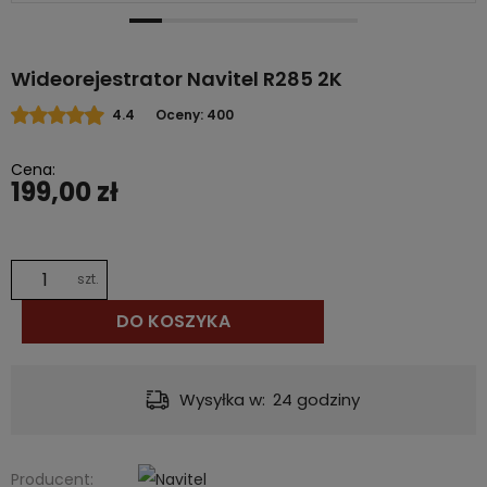
Wideorejestrator Navitel R285 2K
4.4
Oceny: 400
Cena:
199,00 zł
szt.
DO KOSZYKA
Dostawa:
od 12,00 zł
- InPost Paczkomat® 24/7
Producent: