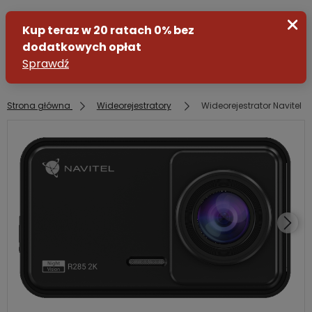
Strona główna
Wideorejestratory
Wideorejestrator Navitel R
Zaloguj się
Załóż konto