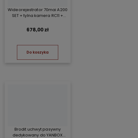
Wideorejestrator 70mai A200
SET + tylna kamera RC11 +
Kompresor TP07
678,00 zł
Do koszyka
Brodit uchwyt pasywny
dedykowany do YANBOX