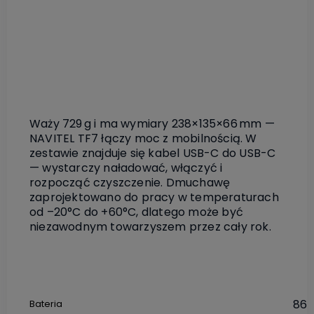
Waży 729 g i ma wymiary 238×135×66 mm —
NAVITEL TF7 łączy moc z mobilnością. W
zestawie znajduje się kabel USB-C do USB-C
— wystarczy naładować, włączyć i
rozpocząć czyszczenie. Dmuchawę
zaprojektowano do pracy w temperaturach
od –20°C do +60°C, dlatego może być
niezawodnym towarzyszem przez cały rok.
865
Bateria