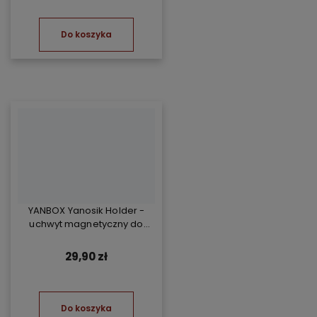
Do koszyka
YANBOX Yanosik Holder -
uchwyt magnetyczny do
YANBOX Yanosik XS/GTR i
telefonu
29,90 zł
Do koszyka