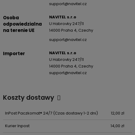
support@navitel.cz
NAVITEL s.r.o
Osoba
odpowiedzialna
U Habrovky 247/11
na terenie UE
14000 Praha 4, Czechy
support@navitel.cz
NAVITEL s.r.o
Importer
U Habrovky 247/11
14000 Praha 4, Czechy
support@navitel.cz
Koszty dostawy
Cena nie zawiera ewentualnych kosztów płatności
InPost Paczkomat® 24/7
(Czas dostawy 1-2 dni)
12,00 zł
Kurier Inpost
14,00 zł