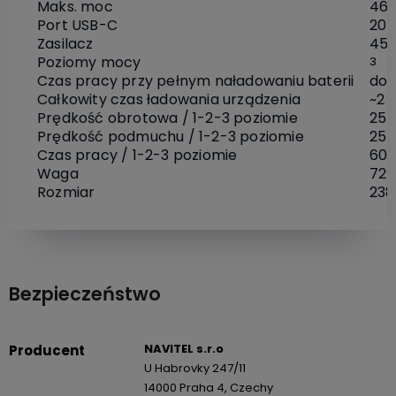
Maks. moc
465
Port USB-C
20 V
Zasilacz
45W
Poziomy mocy
3
Czas pracy przy pełnym naładowaniu baterii
do 
Całkowity czas ładowania urządzenia
~2 
Prędkość obrotowa / 1-2-3 poziomie
25 
Prędkość podmuchu / 1-2-3 poziomie
25 
Czas pracy / 1-2-3 poziomie
60±
Waga
729
Rozmiar
238
Bezpieczeństwo
NAVITEL s.r.o
Producent
U Habrovky 247/11
14000 Praha 4, Czechy