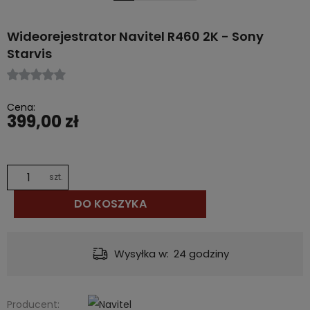
Wideorejestrator Navitel R460 2K - Sony
Starvis
Cena:
399,00 zł
szt.
DO KOSZYKA
Dostawa:
od 12,00 zł
- InPost Paczkomat® 24/7
Producent: