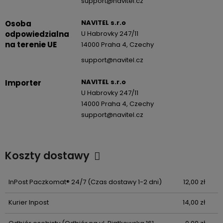
support@navitel.cz
NAVITEL s.r.o
Osoba
odpowiedzialna
U Habrovky 247/11
na terenie UE
14000 Praha 4, Czechy
support@navitel.cz
NAVITEL s.r.o
Importer
U Habrovky 247/11
14000 Praha 4, Czechy
support@navitel.cz
Koszty dostawy
Cena nie zawiera ewentualnych kosztów płatności
InPost Paczkomat® 24/7
(Czas dostawy 1-2 dni)
12,00 zł
Kurier Inpost
14,00 zł