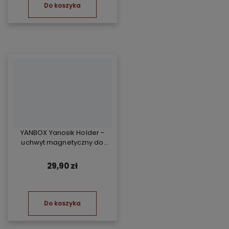
Do koszyka
YANBOX Yanosik Holder -
uchwyt magnetyczny do
YANBOX Yanosik XS/GTR i
telefonu
29,90 zł
Do koszyka