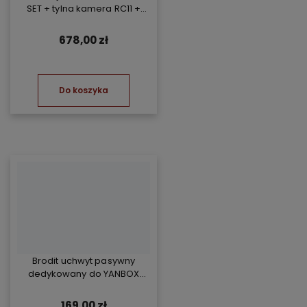
SET + tylna kamera RC11 +
Kompresor TP07
678,00 zł
Do koszyka
Brodit uchwyt pasywny
dedykowany do YANBOX
Yanosik RS
169,00 zł