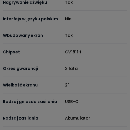
Nagrywanie dźwięku
Tak
Interfejs w języku polskim
Nie
Wbudowany ekran
Tak
Chipset
CV1811H
Okres gwarancji
2 lata
Wielkość ekranu
2"
Rodzaj gniazda zasilania
USB-C
Rodzaj zasilania
Akumulator