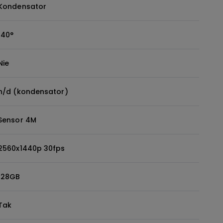
Kondensator
140°
Nie
n/d (kondensator)
Sensor 4M
2560x1440p 30fps
128GB
Tak