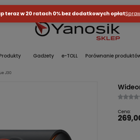
Produkty
Gadżety
e-TOLL
Porównanie produktó
ue J30
Wideor
Cena:
269,00