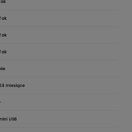
tak
Tak
Tak
Tak
Nie
24 miesiące
-
mini USB