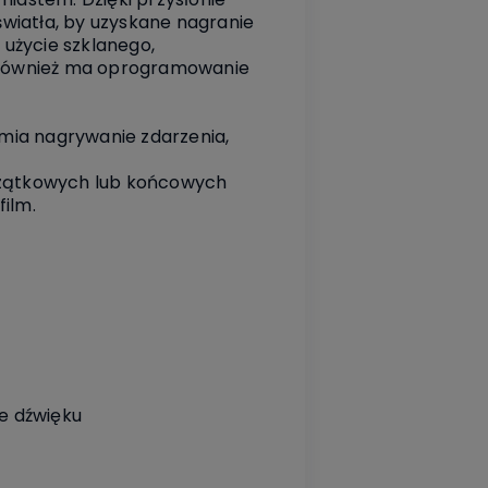
 światła, by uzyskane nagranie
 użycie szklanego,
 również ma oprogramowanie
mia nagrywanie zdarzenia,
oczątkowych lub końcowych
film.
e dźwięku