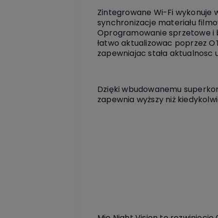
Zintegrowane Wi-Fi wykonuje 
synchronizacje materiału fil
Oprogramowanie sprzetowe i 
łatwo aktualizowac poprzez 
zapewniajac stała aktualnosc 
Dzięki wbudowanemu superkond
zapewnia wyższy niż kiedykolw
Mio Night Vision to rozwinięcie