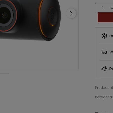
s
D
W
D
Producent
Kategoria: