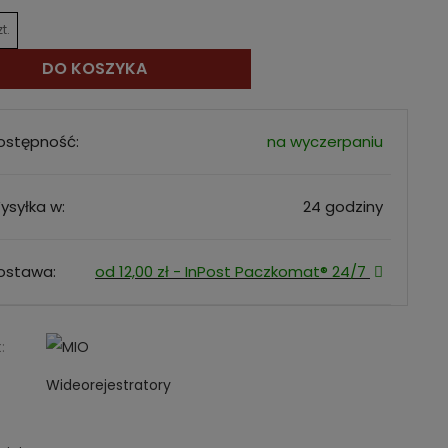
zt.
DO KOSZYKA
ostępność:
na wyczerpaniu
ysyłka w:
24 godziny
ostawa:
od 12,00 zł
- InPost Paczkomat® 24/7
:
Wideorejestratory