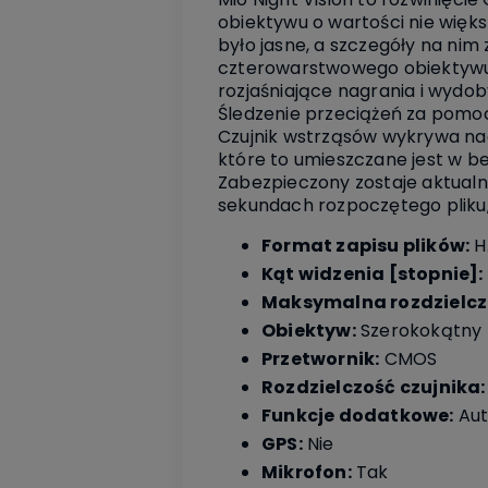
obiektywu o wartości nie więks
było jasne, a szczegóły na nim 
czterowarstwowego obiektywu 
rozjaśniające nagrania i wydo
Śledzenie przeciążeń za pomo
Czujnik wstrząsów wykrywa nag
które to umieszczane jest w b
Zabezpieczony zostaje aktualn
sekundach rozpoczętego pliku, 
Format zapisu plików:
H
Kąt widzenia [stopnie]:
Maksymalna rozdzielcz
Obiektyw:
Szerokokątny
Przetwornik:
CMOS
Rozdzielczość czujnika:
Funkcje dodatkowe:
Aut
GPS:
Nie
Mikrofon:
Tak