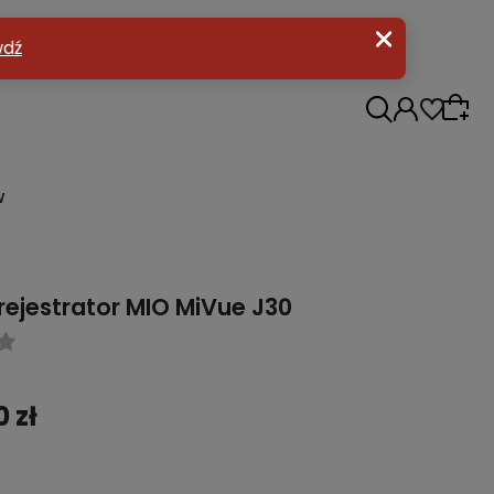
w
ejestrator MIO MiVue J30
 zł