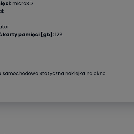
ęci:
microSD
ak
ator
karty pamięci [gb]:
128
 samochodowa Statyczna naklejka na okno