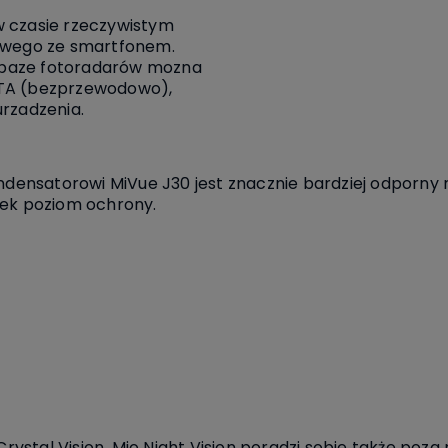
w czasie rzeczywistym
mowego ze smartfonem.
baze fotoradarów mozna
OTA (bezprzewodowo),
urzadzenia.
ensatorowi MiVue J30 jest znacznie bardziej odporny 
iek poziom ochrony.
 Crystal Vision. Mio Night Vision poradzi sobie także poza