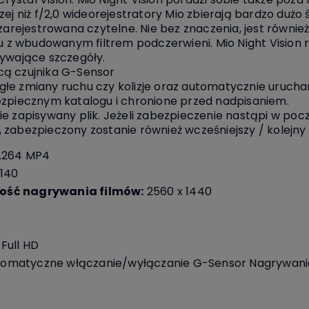
zej niż f/2,0 wideorejestratory Mio zbierają bardzo dużo
zarejestrowana czytelne. Nie bez znaczenia, jest również
z wbudowanym filtrem podczerwieni. Mio Night Vision
bywające szczegóły.
cą czujnika G-Sensor
łe zmiany ruchu czy kolizje oraz automatycznie urucha
ezpiecznym katalogu i chronione przed nadpisaniem.
ie zapisywany plik. Jeżeli zabezpieczenie nastąpi w p
zabezpieczony zostanie również wcześniejszy / kolejny 
.264 MP4
140
ość nagrywania filmów:
2560 x 1440
Full HD
omatyczne włączanie/wyłączanie G-Sensor Nagrywani