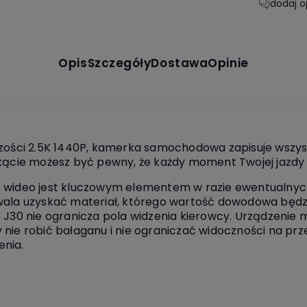
dodaj o
Opis
Szczegóły
Dostawa
Opinie
czości 2.5K 1440P, kamerka samochodowa zapisuje wszys
 kącie możesz być pewny, że każdy moment Twojej jazd
ń wideo jest kluczowym elementem w razie ewentualny
wala uzyskać materiał, którego wartość dowodowa będz
e J30 nie ogranicza pola widzenia kierowcy. Urządzenie
nie robić bałaganu i nie ograniczać widoczności na prz
enia.