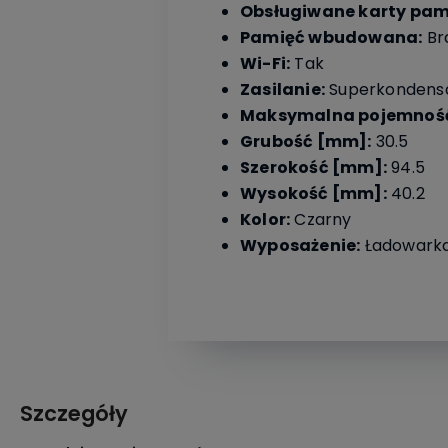
Obsługiwane karty pami
Pamięć wbudowana:
Br
Wi-Fi:
Tak
Zasilanie:
Superkondens
Maksymalna pojemność 
Grubość [mm]:
30.5
Szerokość [mm]:
94.5
Wysokość [mm]:
40.2
Kolor:
Czarny
Wyposażenie:
Ładowarka
Szczegóły