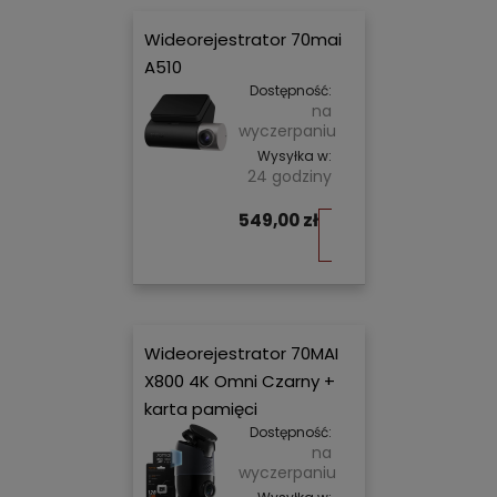
Wideorejestrator 70mai
A510
Dostępność:
na
wyczerpaniu
Wysyłka w:
24 godziny
549,00 zł
Do
koszyka
Wideorejestrator 70MAI
X800 4K Omni Czarny +
karta pamięci
Dostępność:
na
wyczerpaniu