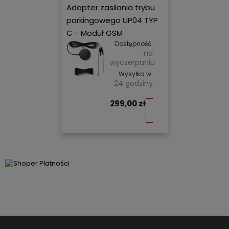
Adapter zasilania trybu
parkingowego UP04 TYP
C - Moduł GSM
Dostępność:
na
wyczerpaniu
Wysyłka w:
24 godziny
299,00 zł
Do
koszyka