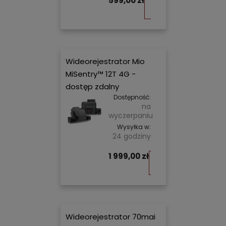
599,00 zł
Do
koszyka
Wideorejestrator Mio
MiSentry™ 12T 4G -
dostęp zdalny
Dostępność:
na
wyczerpaniu
Wysyłka w:
24 godziny
1 999,00 zł
Do
koszyka
Wideorejestrator 70mai