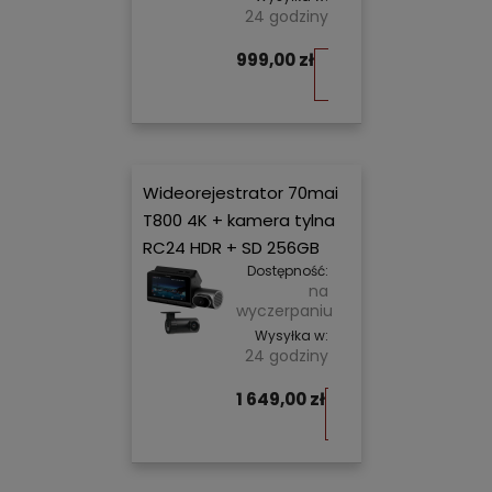
24 godziny
999,00 zł
Do
koszyka
Wideorejestrator 70mai
T800 4K + kamera tylna
RC24 HDR + SD 256GB
Dostępność:
na
wyczerpaniu
Wysyłka w:
24 godziny
1 649,00 zł
Do
koszyka