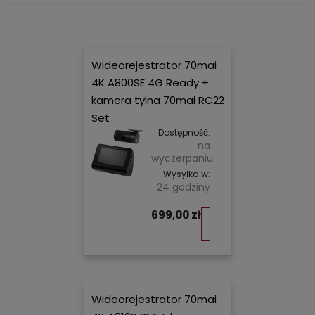
Wideorejestrator 70mai
4K A800SE 4G Ready +
kamera tylna 70mai RC22
Set
Dostępność:
na
wyczerpaniu
Wysyłka w:
24 godziny
699,00 zł
Do
koszyka
Wideorejestrator 70mai