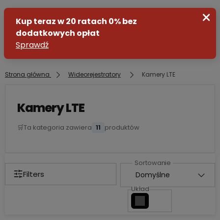
Strona główna
Wideorejestratory
Kamery LTE
Zaloguj się
Kamery LTE
Załóż konto
🛒
Ta kategoria zawiera
11
produktów
Filters
Układ