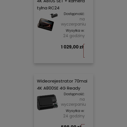
4K A810S SET + kamera
tylna RC24
Dostępność:
na
wyczerpaniu
Wysyłka w:
24 godziny
1 029,00 zł
Do
koszyka
Wideorejestrator 70mai
4K A800SE 4G Ready
Dostępność:
na
wyczerpaniu
Wysyłka w:
24 godziny