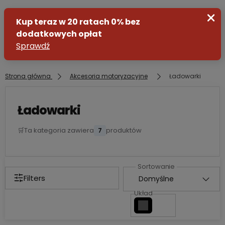
Strona główna
Akcesoria motoryzacyjne
Ładowarki
Zaloguj się
Ładowarki
Załóż konto
🛒
Ta kategoria zawiera
7
produktów
Filters
Układ