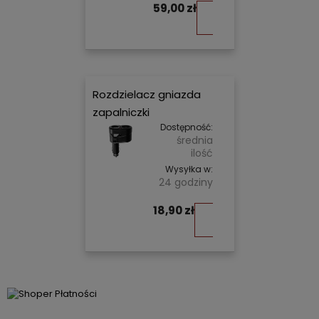
59,00 zł
Do
koszyka
Rozdzielacz gniazda
zapalniczki
Dostępność:
średnia
ilość
Wysyłka w:
24 godziny
18,90 zł
Do
koszyka