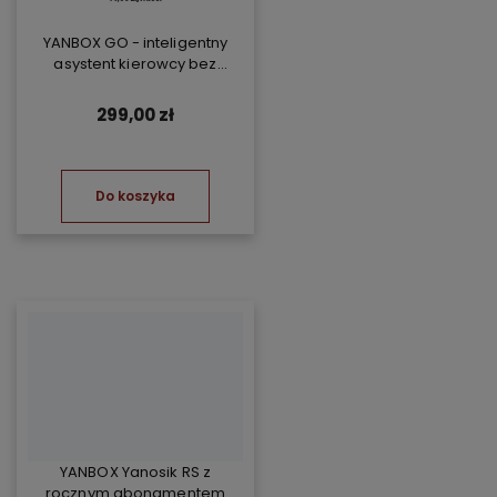
YANBOX GO - inteligentny
asystent kierowcy bez
abonamentu
299,00 zł
Do koszyka
YANBOX Yanosik RS z
rocznym abonamentem