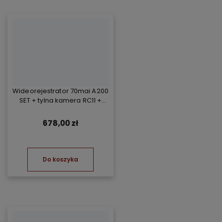
Wideorejestrator 70mai A200
SET + tylna kamera RC11 +
Kompresor TP07
678,00 zł
Do koszyka