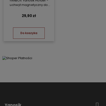
YANBOX Yanosik Holder -
uchwyt magnetyczny do
YANBOX Yanosik XS/GTR i
telefonu
29,90 zł
Do koszyka
Yanosik