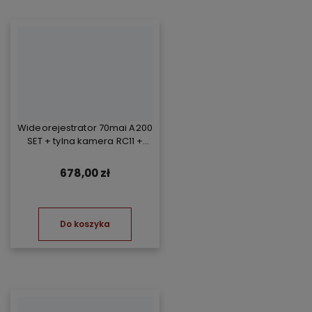
Wideorejestrator 70mai A200
SET + tylna kamera RC11 +
Kompresor TP07
678,00 zł
Do koszyka