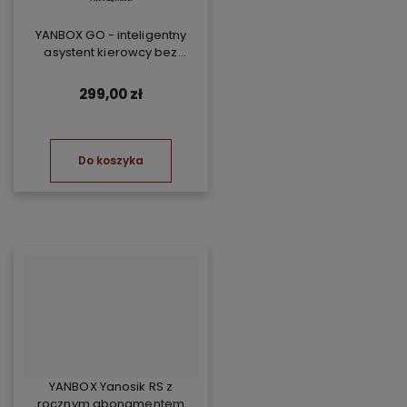
YANBOX GO - inteligentny
asystent kierowcy bez
abonamentu
299,00 zł
Do koszyka
YANBOX Yanosik RS z
rocznym abonamentem