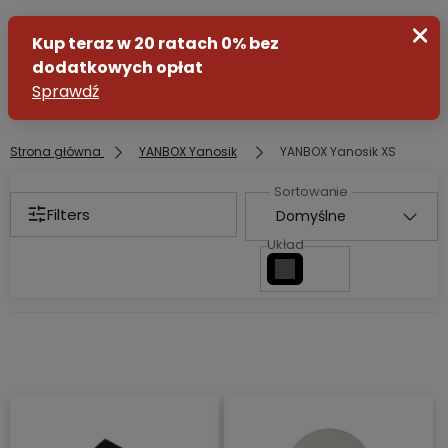
Strona główna
YANBOX Yanosik
YANBOX Yanosik XS
Zaloguj się
Filters
Załóż konto
Układ