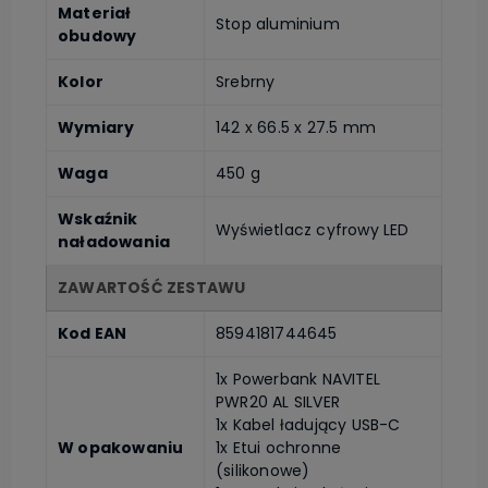
Materiał
Stop aluminium
obudowy
Kolor
Srebrny
Wymiary
142 x 66.5 x 27.5 mm
Waga
450 g
Wskaźnik
Wyświetlacz cyfrowy LED
naładowania
ZAWARTOŚĆ ZESTAWU
Kod EAN
8594181744645
1x Powerbank NAVITEL
PWR20 AL SILVER
1x Kabel ładujący USB-C
W opakowaniu
1x Etui ochronne
(silikonowe)