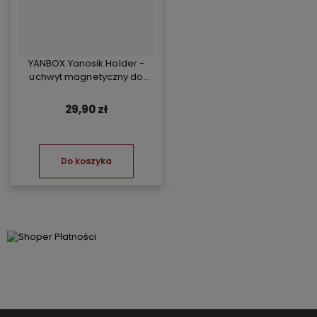
YANBOX Yanosik Holder -
uchwyt magnetyczny do
YANBOX Yanosik XS/GTR i
telefonu
29,90 zł
Do koszyka