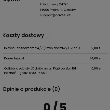
U Habrovky 247/11
14000 Praha 4, Czechy
support@navitel.cz
Koszty dostawy
Cena nie zawiera ewentualnych kosztów płatności
InPost Paczkomat® 24/7
(Czas dostawy 1-2 dni)
12,00 zł
Kurier Inpost
14,00 zł
Odbiór osobisty
(Odbiór na ul. Piątkowska 161,
0,00 zł
Poznań - godz. 8:00-16:00)
Opinie o produkcie (0)
0
/ 5