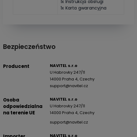
1x Instrukcja obsługi
1x Karta gwarancyjna
Bezpieczeństwo
NAVITEL s.r.o
Producent
U Habrovky 247/11
14000 Praha 4, Czechy
support@navitel.cz
NAVITEL s.r.o
Osoba
odpowiedzialna
U Habrovky 247/11
na terenie UE
14000 Praha 4, Czechy
support@navitel.cz
NAVITEL s.r.o
Importer