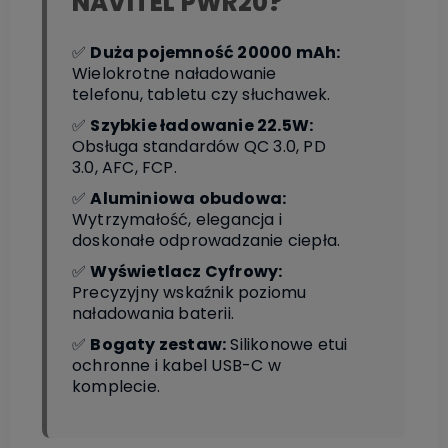
NAVITEL PWR20?
✅
Duża pojemność 20000 mAh:
Wielokrotne naładowanie
telefonu, tabletu czy słuchawek.
✅
Szybkie ładowanie 22.5W:
Obsługa standardów QC 3.0, PD
3.0, AFC, FCP.
✅
Aluminiowa obudowa:
Wytrzymałość, elegancja i
doskonałe odprowadzanie ciepła.
✅
Wyświetlacz Cyfrowy:
Precyzyjny wskaźnik poziomu
naładowania baterii.
✅
Bogaty zestaw:
Silikonowe etui
ochronne i kabel USB-C w
komplecie.