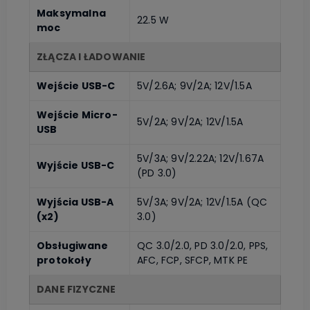
Maksymalna
22.5 W
moc
ZŁĄCZA I ŁADOWANIE
Wejście USB-C
5V/2.6A; 9V/2A; 12V/1.5A
Wejście Micro-
5V/2A; 9V/2A; 12V/1.5A
USB
5V/3A; 9V/2.22A; 12V/1.67A
Wyjście USB-C
(PD 3.0)
Wyjścia USB-A
5V/3A; 9V/2A; 12V/1.5A (QC
(x2)
3.0)
Obsługiwane
QC 3.0/2.0, PD 3.0/2.0, PPS,
protokoły
AFC, FCP, SFCP, MTK PE
DANE FIZYCZNE